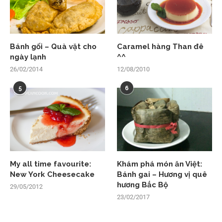
Bánh gối – Quà vặt cho
Caramel hàng Than đê
ngày lạnh
^^
26/02/2014
12/08/2010
5
6
My all time favourite:
Khám phá món ăn Việt:
New York Cheesecake
Bánh gai – Hương vị quê
hương Bắc Bộ
29/05/2012
23/02/2017