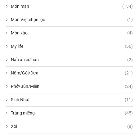
Món mặn
(134)
Món Việt chọn lọc
(1)
Món xào
(4)
My life
(66)
Nấu ăn cơ bản
(2)
Nộm/Gỏi/Dưa
(21)
Phở/Bún/Miến
(24)
Sinh Nhật
(11)
Tráng miệng
(45)
Xôi
(8)