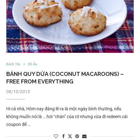
Bánh Tây
Đồ Âu
BÁNH QUY DỪA (COCONUT MACAROONS) –
FREE FROM EVERYTHING
08/10/2013
Hi cả nhà, Hôm nay đáng lẽ ra là một ngày bình thường, nếu
không muốn nói là … hơi “chán” của tớ nhưng vừa đi redeem cái
coupon để …