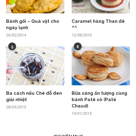
Bánh gối – Quà vặt cho
Caramel hàng Than đê
ngày lạnh
^^
26/02/2014
12/08/2010
5
6
Ba cách nấu Chè đỗ đen
Bữa sáng ấn tượng cùng
giải nhiệt
bánh Patê sô (Paté
Chaud)
28/05/2015
15/01/2015