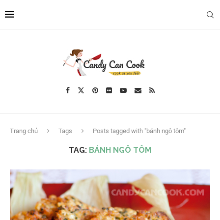
Trang chủ
Tags
Posts tagged with "bánh ngô tôm"
TAG:
BÁNH NGÔ TÔM