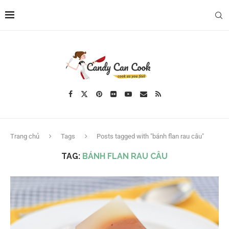
Trang chủ
Tags
Posts tagged with "bánh flan rau câu"
TAG:
BÁNH FLAN RAU CÂU