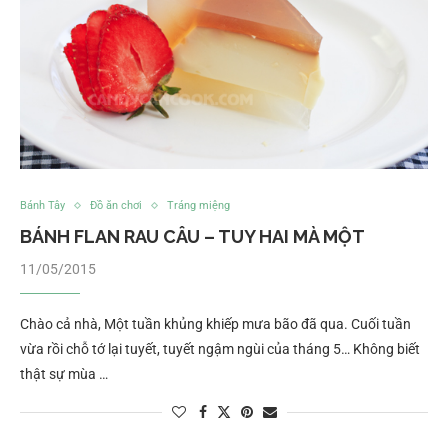
Bánh Tây
Đồ ăn chơi
Tráng miệng
BÁNH FLAN RAU CÂU – TUY HAI MÀ MỘT
11/05/2015
Chào cả nhà, Một tuần khủng khiếp mưa bão đã qua. Cuối tuần
vừa rồi chỗ tớ lại tuyết, tuyết ngậm ngùi của tháng 5… Không biết
thật sự mùa …