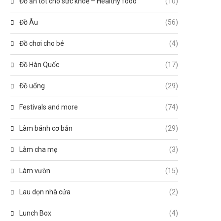
Đồ ăn tốt cho sức khoẻ – Healthy food
(10)
Đồ Âu
(56)
Đồ chơi cho bé
(4)
Đồ Hàn Quốc
(17)
Đồ uống
(29)
Festivals and more
(74)
Làm bánh cơ bản
(29)
Làm cha mẹ
(3)
Làm vườn
(15)
Lau dọn nhà cửa
(2)
Lunch Box
(4)