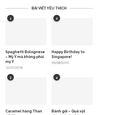
BÀI VIẾT YÊU THÍCH
1
2
Spaghetti Bolognese
Happy Birthday to
– Mỳ Ý mà không phải
Singapore!
mỳ Ý
09/08/2010
12/07/2018
3
4
Caramel hàng Than
Bánh gối – Quà vặt