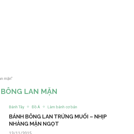
an mặn"
 BÔNG LAN MẶN
Bánh Tây
Đồ Á
Làm bánh cơ bản
BÁNH BÔNG LAN TRỨNG MUỐI – NHỊP
NHÀNG MẶN NGỌT
13/11/2015