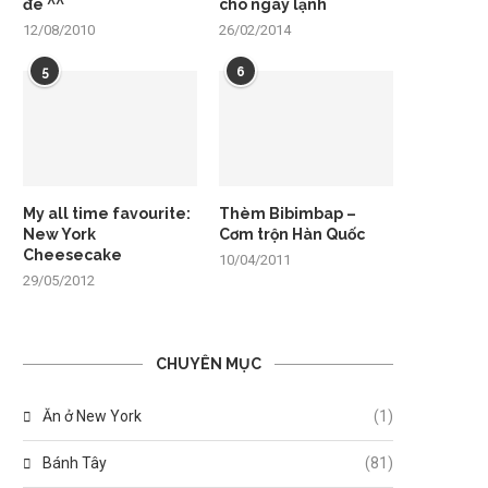
đê ^^
cho ngày lạnh
12/08/2010
26/02/2014
5
6
My all time favourite:
Thèm Bibimbap –
New York
Cơm trộn Hàn Quốc
Cheesecake
10/04/2011
29/05/2012
CHUYÊN MỤC
Ăn ở New York
(1)
Bánh Tây
(81)