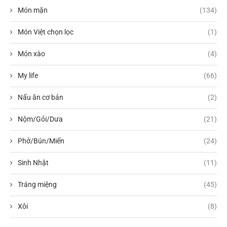
Món mặn
(134)
Món Việt chọn lọc
(1)
Món xào
(4)
My life
(66)
Nấu ăn cơ bản
(2)
Nộm/Gỏi/Dưa
(21)
Phở/Bún/Miến
(24)
Sinh Nhật
(11)
Tráng miệng
(45)
Xôi
(8)