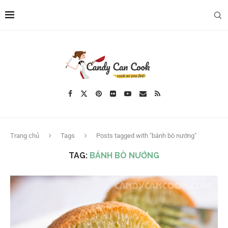
Trang chủ
Tags
Posts tagged with "bánh bò nướng"
TAG:
BÁNH BÒ NƯỚNG