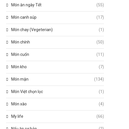
Món ăn ngày Tết
(55)
Món canh súp
(17)
Món chay (Vegeterian)
(1)
Món chính
(50)
Món cuốn
(11)
Món kho
(7)
Món mặn
(134)
Món Việt chọn lọc
(1)
Món xào
(4)
My life
(66)
Nấu ăn cơ bản
(2)