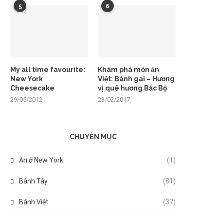
5
6
My all time favourite:
Khám phá món ăn
New York
Việt: Bánh gai – Hương
Cheesecake
vị quê hương Bắc Bộ
29/05/2012
23/02/2017
CHUYÊN MỤC
Ăn ở New York
(1)
Bánh Tây
(81)
Bánh Việt
(37)