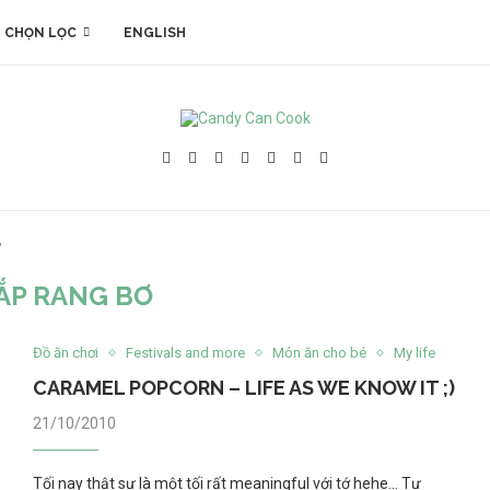
 CHỌN LỌC
ENGLISH
"
ẮP RANG BƠ
Đồ ăn chơi
Festivals and more
Món ăn cho bé
My life
CARAMEL POPCORN – LIFE AS WE KNOW IT ;)
21/10/2010
Tối nay thật sự là một tối rất meaningful với tớ hehe… Tự