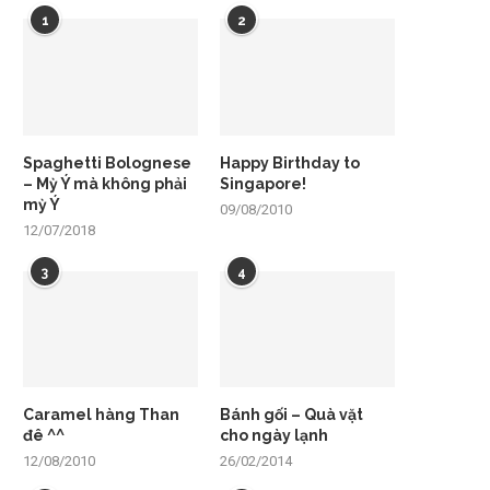
1
2
Spaghetti Bolognese
Happy Birthday to
– Mỳ Ý mà không phải
Singapore!
mỳ Ý
09/08/2010
12/07/2018
3
4
Caramel hàng Than
Bánh gối – Quà vặt
đê ^^
cho ngày lạnh
12/08/2010
26/02/2014