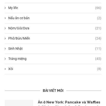
My life
(66)
Nấu ăn cơ bản
(2)
Nộm/Gỏi/Dưa
(21)
Phở/Bún/Miến
(24)
Sinh Nhật
(11)
Tráng miệng
(45)
Xôi
(8)
BÀI VIẾT MỚI
Ăn ở New York: Pancake và Waffles