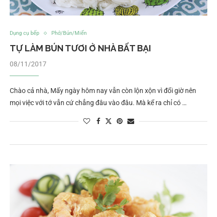
Dụng cụ bếp
Phở/Bún/Miến
TỰ LÀM BÚN TƯƠI Ở NHÀ BẤT BẠI
08/11/2017
Chào cả nhà, Mấy ngày hôm nay vẫn còn lộn xộn vì đổi giờ nên
mọi việc với tớ vẫn cứ chẳng đâu vào đâu. Mà kể ra chỉ có …