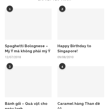
1
2
Spaghetti Bolognese –
Happy Birthday to
Mỳ Ý mà không phải mỳ Ý
Singapore!
12/07/2018
09/08/2010
3
4
Bánh gối – Quà vặt cho
Caramel hàng Than đê
ngày lạnh
^^