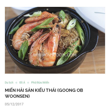
Du lịch
Đồ Á
Phở/Bún/Miến
MIẾN HẢI SẢN KIỂU THÁI (GOONG OB
WOONSEN)
05/12/2017