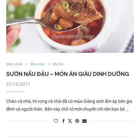
Món chính
Món mặn
My life
SƯỜN NẤU ĐẬU – MÓN ĂN GIÀU DINH DƯỠNG
27/12/2017
Chào cả nhà, Hi vọng cả nhà đã có mùa Giáng sinh ấm áp bên gia
đình và người thân. Bên này chỗ tớ mới chuyển tới nên bạn bè …