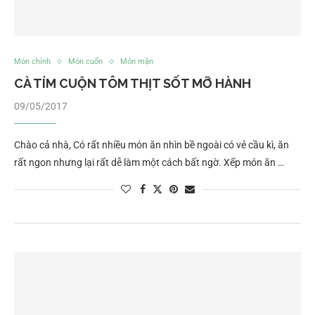
Món chính
Món cuốn
Món mặn
CÀ TÍM CUỘN TÔM THỊT SỐT MỠ HÀNH
09/05/2017
Chào cả nhà, Có rất nhiều món ăn nhìn bề ngoài có vẻ cầu kì, ăn
rất ngon nhưng lại rất dễ làm một cách bất ngờ. Xếp món ăn …