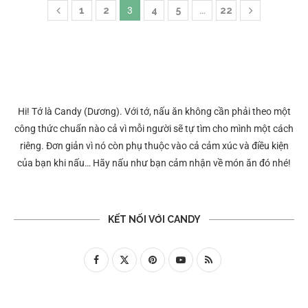
1
2
3
4
5
…
22
Hi! Tớ là Candy (Dương). Với tớ, nấu ăn không cần phải theo một
công thức chuẩn nào cả vì mỗi người sẽ tự tìm cho mình một cách
riêng. Đơn giản vì nó còn phụ thuộc vào cả cảm xúc và điều kiện
của bạn khi nấu… Hãy nấu như bạn cảm nhận về món ăn đó nhé!
KẾT NỐI VỚI CANDY