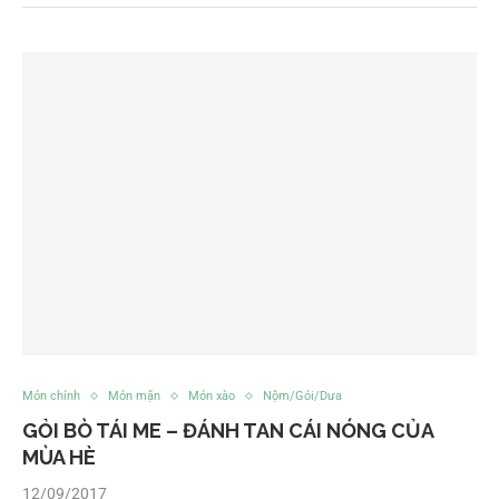
Món chính
Món mặn
Món xào
Nộm/Gỏi/Dưa
GỎI BÒ TÁI ME – ĐÁNH TAN CÁI NÓNG CỦA
MÙA HÈ
12/09/2017