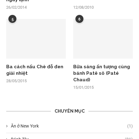
26/02/2014
12/08/2010
5
6
Ba cách nấu Chè đỗ đen
Bữa sáng ấn tượng cùng
giải nhiệt
bánh Patê sô (Paté
Chaud)
28/05/2015
15/01/2015
CHUYÊN MỤC
Ăn ở New York
(1)