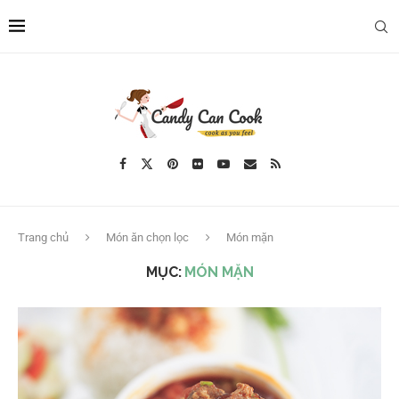
Trang chủ
Món ăn chọn lọc
Món mặn
MỤC:
MÓN MẶN