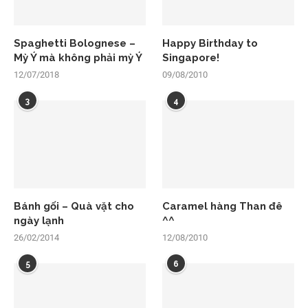
Spaghetti Bolognese –
Happy Birthday to
Mỳ Ý mà không phải mỳ Ý
Singapore!
12/07/2018
09/08/2010
3
4
Bánh gối – Quà vặt cho
Caramel hàng Than đê
ngày lạnh
^^
26/02/2014
12/08/2010
5
6