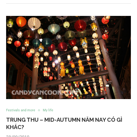
Festivals and more
My life
TRUNG THU – MID-AUTUMN NĂM NAY CÓ GÌ
KHÁC?