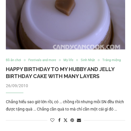
Đồ ăn chơi
Festivals and more
My life
Sinh Nhật
Tráng miệng
HAPPY BIRTHDAY TO MY HUBBY AND JELLY
BIRTHDAY CAKE WITH MANY LAYERS
26/09/2010
Chẳng hiểu sao giờ lớn rồi, có … chồng rồi nhưng mỗi SN đều thích
được tặng quà … Chẳng cần quà to mà chỉ cần một cái gì đó …