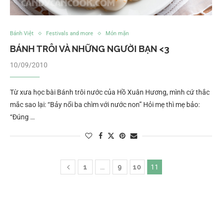
Bánh Việt
Festivals and more
Món mặn
BÁNH TRÔI VÀ NHỮNG NGƯỜI BẠN <3
10/09/2010
Từ xưa học bài Bánh trôi nước của Hồ Xuân Hương, mình cứ thắc
mắc sao lại: “Bảy nổi ba chìm với nước non” Hỏi mẹ thì mẹ bảo:
“Đúng …
1
…
9
10
11