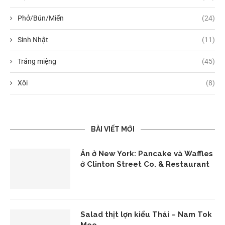
Phở/Bún/Miến
(24)
Sinh Nhật
(11)
Tráng miệng
(45)
Xôi
(8)
BÀI VIẾT MỚI
Ăn ở New York: Pancake và Waffles
ở Clinton Street Co. & Restaurant
Salad thịt lợn kiểu Thái – Nam Tok
Moo