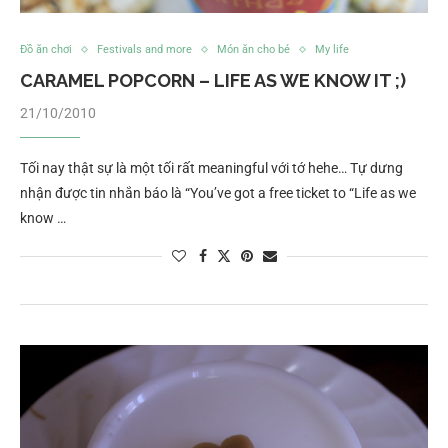
Đồ ăn chơi
Festivals and more
Món ăn cho bé
My life
CARAMEL POPCORN – LIFE AS WE KNOW IT ;)
21/10/2010
Tối nay thật sự là một tối rất meaningful với tớ hehe… Tự dưng
nhận được tin nhắn báo là “You’ve got a free ticket to “Life as we
know …