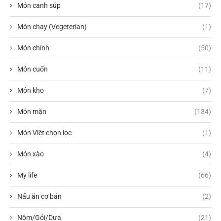
Món canh súp
(17)
Món chay (Vegeterian)
(1)
Món chính
(50)
Món cuốn
(11)
Món kho
(7)
Món mặn
(134)
Món Việt chọn lọc
(1)
Món xào
(4)
My life
(66)
Nấu ăn cơ bản
(2)
Nộm/Gỏi/Dưa
(21)