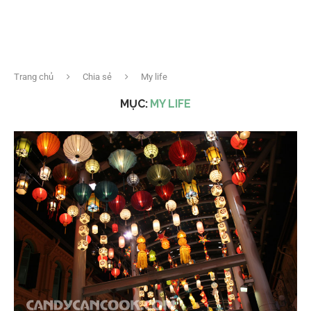
Trang chủ
Chia sẻ
My life
MỤC:
MY LIFE