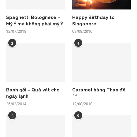
Spaghetti Bolognese –
Happy Birthday to
Mỳ Ý mà không phải mỳ Ý
Singapore!
12/07/2018
09/08/2010
3
4
Bánh gối – Quà vặt cho
Caramel hàng Than đê
ngày lạnh
^^
26/02/2014
12/08/2010
5
6