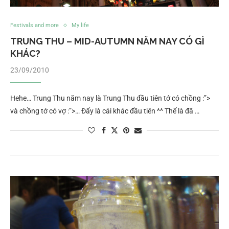
Festivals and more
My life
TRUNG THU – MID-AUTUMN NĂM NAY CÓ GÌ
KHÁC?
23/09/2010
Hehe… Trung Thu năm nay là Trung Thu đầu tiên tớ có chồng :”>
và chồng tớ có vợ :”>… Đấy là cái khác đầu tiên ^^ Thế là đã …