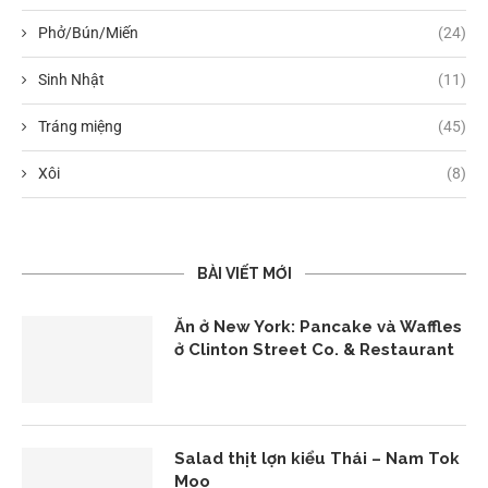
Phở/Bún/Miến
(24)
Sinh Nhật
(11)
Tráng miệng
(45)
Xôi
(8)
BÀI VIẾT MỚI
Ăn ở New York: Pancake và Waffles
ở Clinton Street Co. & Restaurant
Salad thịt lợn kiểu Thái – Nam Tok
Moo