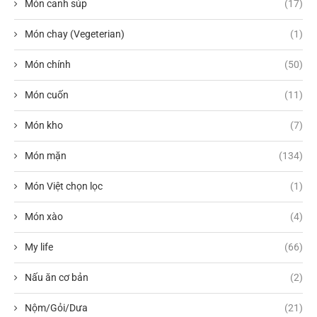
Món canh súp
(17)
Món chay (Vegeterian)
(1)
Món chính
(50)
Món cuốn
(11)
Món kho
(7)
Món mặn
(134)
Món Việt chọn lọc
(1)
Món xào
(4)
My life
(66)
Nấu ăn cơ bản
(2)
Nộm/Gỏi/Dưa
(21)