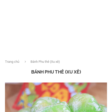
Trang chủ
Bánh Phu thê (Xu xê)
BÁNH PHU THÊ (XU XÊ)